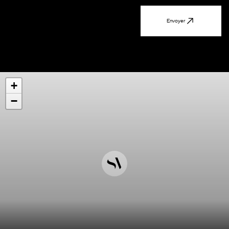
Envoyer
+
−