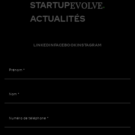
EVOLVE
STARTUP
.
ACTUALITÉS
Contacter
le cabinet
LINKEDIN
FACEBOOK
INSTAGRAM
CONTACTER LE CABINET
DEVENIR MEMBRE
RECRUTEMENT